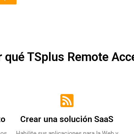
r qué TSplus Remote Acc
to
Crear una solución SaaS
los
Habilite sus aplicaciones para la Web y