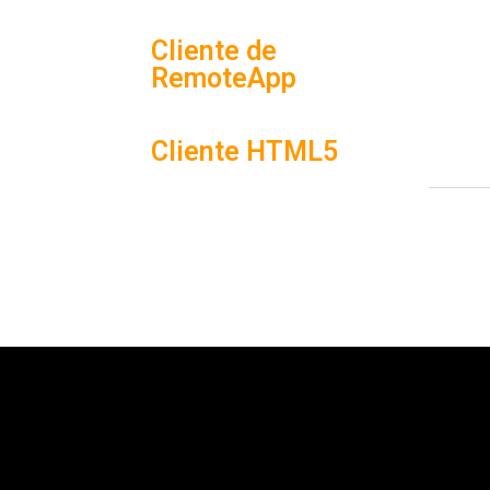
Cliente de
RemoteApp
Cliente HTML5